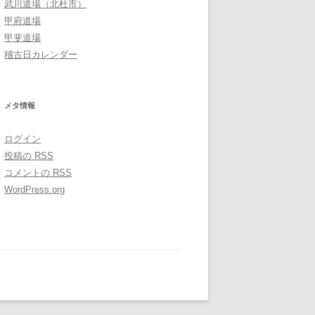
武川道場（北杜市）
甲府道場
甲斐道場
稽古日カレンダー
メタ情報
ログイン
投稿の
RSS
コメントの
RSS
WordPress.org