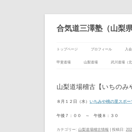
合気道三澤塾（山梨
トップページ
プロフィール
入会
甲斐道場
山梨道場
武川道場（北
山梨道場稽古【いちのみ
８月１２日（水）
いちみや桃の里スポー
午後７：００ ～ 午後８：３０
カテゴリー:
山梨道場稽古情報
| 投稿日:
20