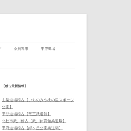
グ
会員専用
甲府道場
【稽古最新情報】
山梨道場稽古【いちのみや桃の里スポーツ
公園】
甲斐道場稽古【竜王武道館】
北杜市武川稽古【武川体育館柔道場】
甲府道場稽古【緑ヶ丘公園柔道場】