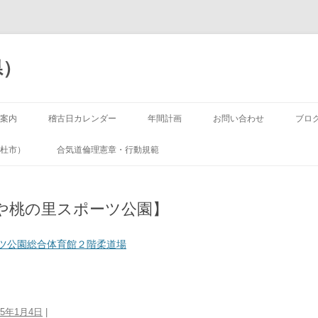
県）
コ
ン
案内
稽古日カレンダー
年間計画
お問い合わせ
ブロ
テ
ン
ツ
杜市）
合気道倫理憲章・行動規範
へ
移
動
や桃の里スポーツ公園】
ツ公園総合体育館２階柔道場
25年1月4日
|