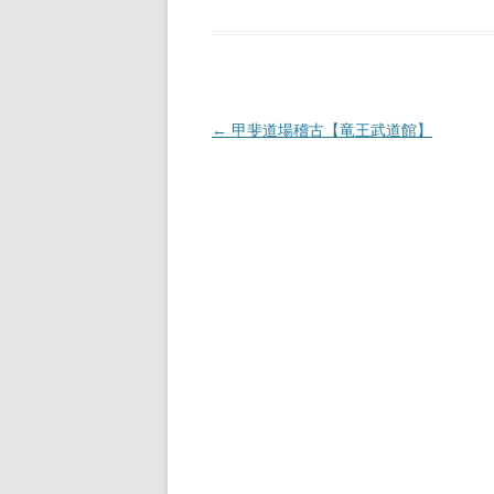
投
←
甲斐道場稽古【竜王武道館】
稿
ナ
ビ
ゲ
ー
シ
ョ
ン