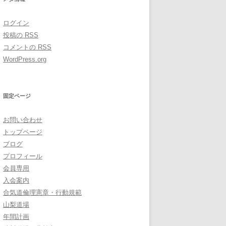
ログイン
投稿の
RSS
コメントの
RSS
WordPress.org
固定ページ
お問い合わせ
トップページ
ブログ
プロフィール
会員専用
入会案内
合気道倫理憲章・行動規範
山梨道場
年間計画